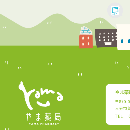
やま薬
〒870-0
大分市賀
TEL . 