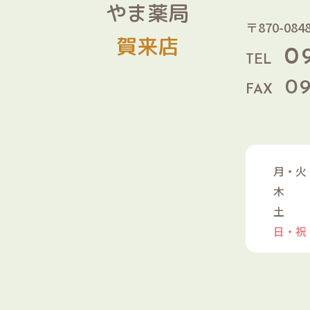
やま薬局
〒870-0
賀来店
0
TEL
0
FAX
月・火
木
土
日・祝