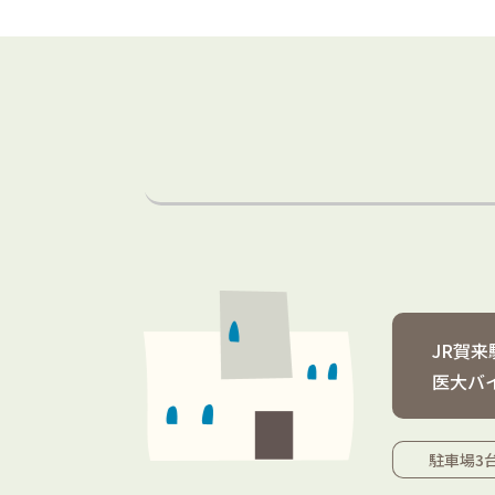
JR賀来
医⼤バ
駐車場3